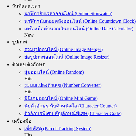
วันที่และเวลา
นาฬิกาจับเวลาออนไลน์ (Online Stopwatch)
นาฬิกานับถอยหลังออนไลน์ (Online Countdown Clock)
เครื่องมือคำนวณวันออนไลน์ (Online Date Calculator)
New
รูปภาพ
รวมรูปออนไลน์ (Online Image Merger)
ย่อรูปภาพออนไลน์ (Online Image Resizer)
ตัวเลข ตัวอักษร
สุ่มออนไลน์ (Online Random)
Hits
ระบบแปลงตัวเลข (Number Converter)
Hits
มินิเกมออนไลน์ (Online Mini Game)
นับตัวอักษร นับตัวหนังสือ (Character Counter)
ตัวอักษรพิเศษ สัญลักษณ์พิเศษ (Character Code)
เครื่องมือ
เช็คพัสดุ (Parcel Tracking System)
Hits