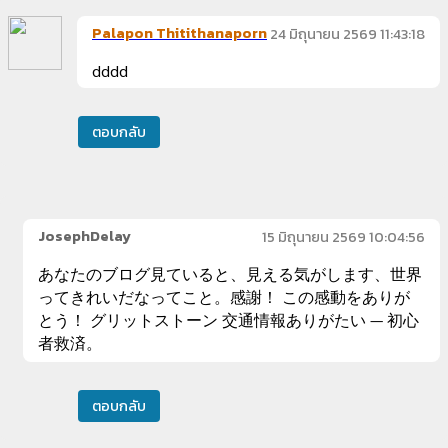
Palapon Thitithanaporn
24 มิถุนายน 2569 11:43:18
dddd
ตอบกลับ
JosephDelay
15 มิถุนายน 2569 10:04:56
あなたのブログ見ていると、見える気がします、世界
ってきれいだなってこと。感謝！ この感動をありが
とう！ グリットストーン 交通情報ありがたい — 初心
者救済。
ตอบกลับ