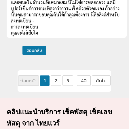
และชนะในจำนวนที่เหมาะสม นี่ไม่ใช่การหลอกลวง แต่มี
เปอร์เซ็นต์การชนะที่สูงกว่าการแพ้ ดูด้วยตัวคุณเอง ถ้าอย่าง
นั้นคุณสามารถขอบคุณฉันได้ถ้าคุณต้องการ นี่คือลิงค์สำหรับ
ลงทะเบียน -
การลงทะเบียน
คุณจะไม่เสียใจ
ตอบกลับ
ก่อนหน้า
1
2
3
...
40
ถัดไป
คลิปแนะนำบริการ เช็คพัสดุ เช็คเลข
พัสดุ จาก ไทยแวร์