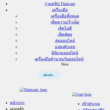
รวมคลิป Thaiware
เครื่องมือ
เครื่องมือทั้งหมด
เช็คความเร็วเน็ต
เช็คไอพี
เช็คพัสดุ
สุ่มออนไลน์
แปลงตัวเลข
มินิเกมออนไลน์
เครื่องมือคำนวณวันออนไลน์
New
เพิ่มเติม
หน้าแรก
เข้าสู่ระบบ
เมนูหลัก
สมัครสมาชิก