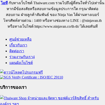
ไอที
กับทางเว็บไซต์ Thaiware.com รวมไปถึงผู้ที่สนใจทั่วไปเท่านั้น
หากมีข้อสงสัยหรือสอบถามข้อมูลประการใด กรุณาติดต่อ
สอบถาม ฝ่ายลูกค้าสัมพันธ์ ของ Ninja Van ได้ผ่านทางเบอร์
โทรศัพท์สายด่วน : 1469 หรือทางช่องทาง LINE : @ninjavan.th
หรือทางเว็บไซต์ https://www.ninjavan.co/th-th/ ได้เลยทันที
ศูนย์ช่วยเหลือ
เกี่ยวกับเรา
ติดต่อเรา
ร่วมงานกับเรา
4
แผนผังเว็บไซต์
บริการของเรา