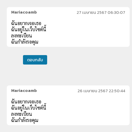
Mariacoamb
27 เมษายน 2567 06:30:07
ฉันอยากเจอเธอ
ฉันอยู่ในเว็บไซต์นี้
ลงทะเบียน
ฉันกำลังรอคุณ
ตอบกลับ
Mariacoamb
26 เมษายน 2567 22:50:44
ฉันอยากเจอเธอ
ฉันอยู่ในเว็บไซต์นี้
ลงทะเบียน
ฉันกำลังรอคุณ