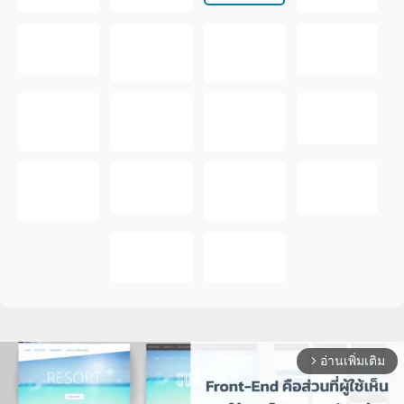
อ่านเพิ่มเติม
arrow_forward_ios