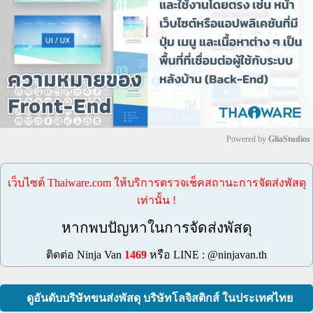
Powered by 
GliaStudios
Mute
เว็บไซต์ Thaiware.com ให้บริการตรวจเช็คสถานะการจัดส่งพัสดุ
เท่านั้น !
หากพบปัญหาในการจัดส่งพัสดุ
ติดต่อ Ninja Van
1469
หรือ LINE : @ninjavan.th
ดูอันดับบริษัทขนส่งพัสดุ บริษัทโลจิสติกส์ ในประเทศไทย