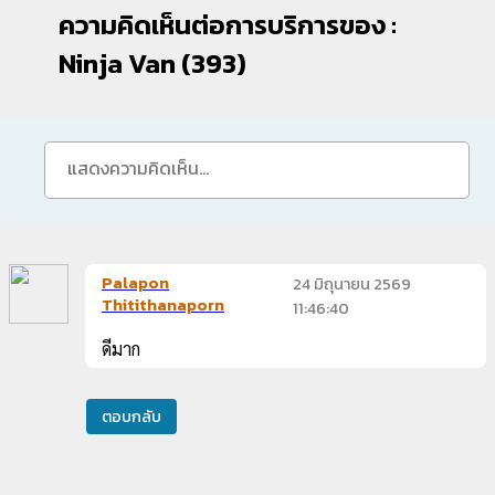
ความคิดเห็นต่อการบริการของ :
Ninja Van (
393
)
Palapon
24 มิถุนายน 2569
Thitithanaporn
11:46:40
ดีมาก
ตอบกลับ