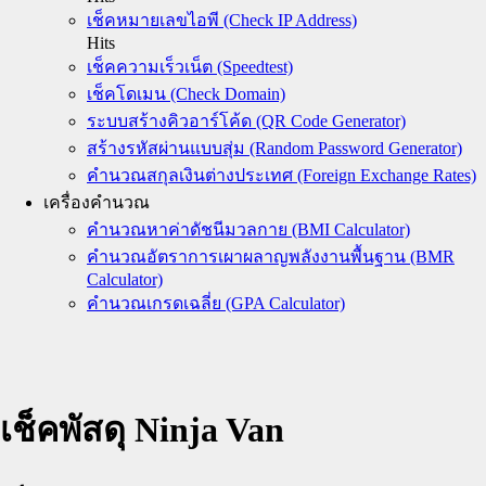
เช็คหมายเลขไอพี (Check IP Address)
Hits
เช็คความเร็วเน็ต (Speedtest)
เช็คโดเมน (Check Domain)
ระบบสร้างคิวอาร์โค้ด (QR Code Generator)
สร้างรหัสผ่านแบบสุ่ม (Random Password Generator)
คำนวณสกุลเงินต่างประเทศ (Foreign Exchange Rates)
เครื่องคำนวณ
คำนวณหาค่าดัชนีมวลกาย (BMI Calculator)
คำนวณอัตราการเผาผลาญพลังงานพื้นฐาน (BMR
Calculator)
คำนวณเกรดเฉลี่ย (GPA Calculator)
เช็คพัสดุ Ninja Van