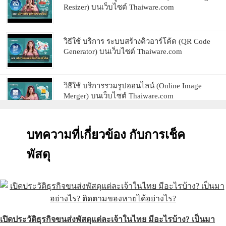
Resizer) บนเว็บไซต์ Thaiware.com
วิธีใช้ บริการ ระบบสร้างคิวอาร์โค้ด (QR Code
Generator) บนเว็บไซต์ Thaiware.com
วิธีใช้ บริการรวมรูปออนไลน์ (Online Image
Merger) บนเว็บไซต์ Thaiware.com
วิธีใช้ บริการนับตัวอักษร หรือ ตัวหนังสือ
บทความที่เกี่ยวข้อง กับการเช็ค
(Character Counter) บนเว็บไซต์ Thaiware.com
พัสดุ
วิธีใช้ บริการตัวอักษรพิเศษ (Character Code) บน
เว็บไซต์ Thaiware.com
เปิดประวัติธุรกิจขนส่งพัสดุแต่ละเจ้าในไทย มีอะไรบ้าง? เป็นมา
วิธีใช้ บริการเช็คไอพี (Check IP Address) บน