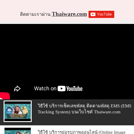
Thaiware.com
ติดตามเราผ่าน
วิธีใช้ บริการเช็คเลขพัสดุ ติดตามพัสดุ EMS (EMS
Tracking System) บนเว็บไซต์ Thaiware.com
วิธีใช้ บริการย่อรูปภาพออนไลน์ (Online Image