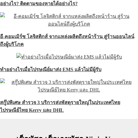
เว็บไซต์ Thaiware.com
อย่างไร? ติดตามของหายได้อย่างไร?
วิธีใช้ บริการเช็คโดเมน (Check Domain) บน
เว็บไซต์ Thaiware.com
อี-คอมเมิร์ซ โลจิสติกส์ จากแหล่งผลิตถึงหน้าร้าน สู่ร้านออนไลน์
ถึงผู้บริโภค
วิธีใช้ บริการนาฬิกานับถอยหลังออนไลน์ (Online
Countdown Clock) บนเว็บไซต์ Thaiware.com
ทำอย่างไรเมื่อไปรษณีย์มาส่ง EMS แล้วไม่มีผู้รับ
วิธีใช้ บริการนาฬิกาจับเวลาออนไลน์ (Online
Stopwatch) บนเว็บไซต์ Thaiware.com
สกู๊ปพิเศษ สำรวจ 3 บริการส่งพัสดุรายใหญ่ในประเทศไทย
วิธีใช้ บริการเช็คความเร็วเน็ต (Speedtest) บน
ไปรษณีย์ไทย Kerry และ DHL
เว็บไซต์ Thaiware.com
วิธีใช้ บริการสุ่มตัวเลข (Random Number
Generator) บนเว็บไซต์ Thaiware.com